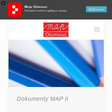
×
Moje Olomouc
Stáhnout
Oficiální mobilní aplikace města
Dokumenty MAP II