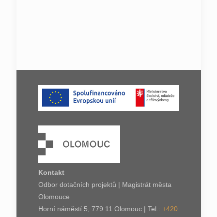
Kontakt
Odbor dotačních projektů | Magistrát města
Olomouce
Horní náměstí 5, 779 11 Olomouc | Tel.:
+420