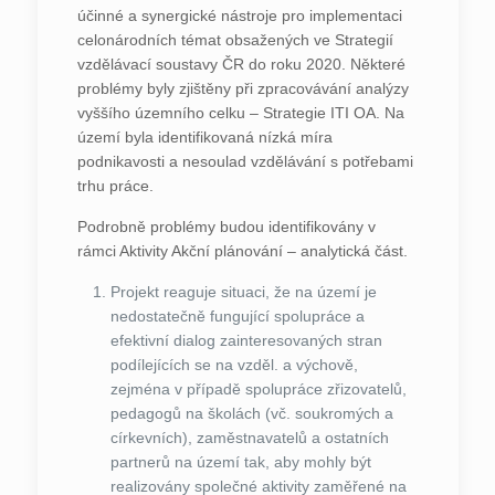
účinné a synergické nástroje pro implementaci
celonárodních témat obsažených ve Strategií
vzdělávací soustavy ČR do roku 2020. Některé
problémy byly zjištěny při zpracovávání analýzy
vyššího územního celku – Strategie ITI OA. Na
území byla identifikovaná nízká míra
podnikavosti a nesoulad vzdělávání s potřebami
trhu práce.
Podrobně problémy budou identifikovány v
rámci Aktivity Akční plánování – analytická část.
Projekt reaguje situaci, že na území je
nedostatečně fungující spolupráce a
efektivní dialog zainteresovaných stran
podílejících se na vzděl. a výchově,
zejména v případě spolupráce zřizovatelů,
pedagogů na školách (vč. soukromých a
církevních), zaměstnavatelů a ostatních
partnerů na území tak, aby mohly být
realizovány společné aktivity zaměřené na