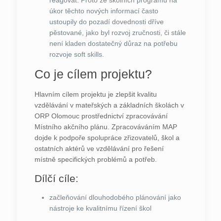
reagovat. Proto ze školních programů na
úkor těchto nových informací často
ustoupily do pozadí dovednosti dříve
pěstované, jako byl rozvoj zručnosti, či stále
není kladen dostatečný důraz na potřebu
rozvoje soft skills.
Co je cílem projektu?
Hlavním cílem projektu je zlepšit kvalitu
vzdělávání v mateřských a základních školách v
ORP Olomouc prostřednictví zpracovávání
Místního akčního plánu. Zpracováváním MAP
dojde k podpoře spolupráce zřizovatelů, škol a
ostatních aktérů ve vzdělávání pro řešení
místně specifických problémů a potřeb.
Dílčí cíle:
začleňování dlouhodobého plánování jako
nástroje ke kvalitnímu řízení škol