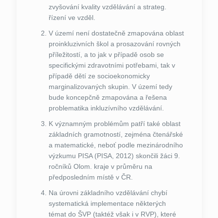
zvyšování kvality vzdělávání a strateg.
řízení ve vzděl.
V území není dostatečně zmapována oblast
proinkluzivních škol a prosazování rovných
příležitostí, a to jak v případě osob se
specifickými zdravotními potřebami, tak v
případě dětí ze socioekonomicky
marginalizovaných skupin. V území tedy
bude koncepčně zmapována a řešena
problematika inkluzívního vzdělávání.
K významným problémům patří také oblast
základních gramotností, zejména čtenářské
a matematické, neboť podle mezinárodního
výzkumu PISA (PISA, 2012) skončili žáci 9.
ročníků Olom. kraje v průměru na
předposledním místě v ČR.
Na úrovni základního vzdělávání chybí
systematická implementace některých
témat do ŠVP (taktéž však i v RVP), které