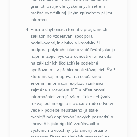
gramotnosti je dle výzkumných šetření
možné vysvětlit mj. jiným způsobem příjmu
informací.
Příčinu chybějících témat v programech
základního vzdělávání (podpora
podnikavosti, iniciativy a kreativity či
podpora polytechnického vzdělávání jako je
např. mizející výuka zručnosti v rámci dílen
na základních školách) je potřebné
spatřovat mj. v přehlcenosti stávajících ŠVP,
které musejí reagovat na současnou
enormní informační explozi, vznikající
zejména s rozvojem ICT a přístupnosti
informačních zdrojů všem. Také nebývalý
rozvoj technologií a inovace v řadě odvětví
vede k potřebě neustálého (a stále
rychlejšího) doplňování nových poznatků a
zároveň k jisté rigiditě vzdělávacího
systému na všechny tyto změny pružně