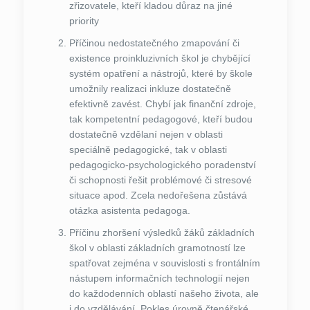
zřizovatele, kteří kladou důraz na jiné
priority
Příčinou nedostatečného zmapování či
existence proinkluzivních škol je chybějící
systém opatření a nástrojů, které by škole
umožnily realizaci inkluze dostatečně
efektivně zavést. Chybí jak finanční zdroje,
tak kompetentní pedagogové, kteří budou
dostatečně vzdělaní nejen v oblasti
speciálně pedagogické, tak v oblasti
pedagogicko-psychologického poradenství
či schopnosti řešit problémové či stresové
situace apod. Zcela nedořešena zůstává
otázka asistenta pedagoga.
Příčinu zhoršení výsledků žáků základních
škol v oblasti základních gramotností lze
spatřovat zejména v souvislosti s frontálním
nástupem informačních technologií nejen
do každodenních oblastí našeho života, ale
i do vzdělávání. Pokles úrovně čtenářské