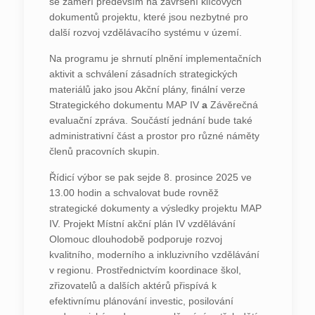
se zaměří především na završení klíčových
dokumentů projektu, které jsou nezbytné pro
další rozvoj vzdělávacího systému v území.
Na programu je shrnutí plnění implementačních
aktivit a schválení zásadních strategických
materiálů jako jsou
Akční plány, finální verze
Strategického dokumentu MAP IV
a
Závěrečná
evaluační zpráva
. Součástí jednání bude také
administrativní část a prostor pro různé náměty
členů pracovních skupin.
Řídicí výbor se pak sejde
8. prosince 2025 ve
13.00 hodin
a schvalovat bude rovněž
strategické dokumenty a výsledky projektu MAP
IV. Projekt
Místní akční plán IV vzdělávání
Olomouc
dlouhodobě podporuje rozvoj
kvalitního, moderního a inkluzivního vzdělávání
v regionu. Prostřednictvím koordinace škol,
zřizovatelů a dalších aktérů přispívá k
efektivnímu plánování investic, posilování