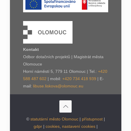
Kontakt
Odbor dotačních projektů | Magistrát města
Olomouce
Horní náměstí 5, 779 11 Olomouc | Tel.:
+420
588 487 602
| mobil:
+420 734 418 939
| E-
mail:
libuse.liskova@olomouc.eu
©
statutární město Olomouc
|
přístupnost
|
gdpr
|
cookies
,
nastavení cookies
|