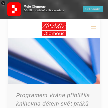
×
Moje Olomouc
Stáhnout
Oficiální mobilní aplikace města
Programem Vrána přiblížila
knihovna dětem svět ptáků