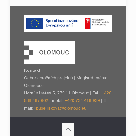
Kontakt
Odbor dotačních projektů | Magistrát města
Olomouce
Horní náměstí 5, 779 11 Olomouc | Tel.:
+420
588 487 602
| mobil:
+420 734 418 939
| E-
mail:
libuse.liskova@olomouc.eu