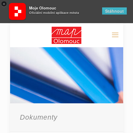
×
Moje Olomouc
Stáhnout
Oficiální mobilní aplikace města
Dokumenty